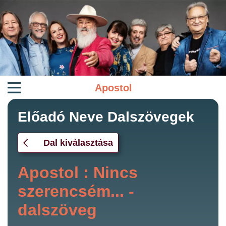
Apostol
Előadó Neve Dalszövegek
Dal kiválasztása
Apostol : Nincs
szerencsém... -
dalszöveg