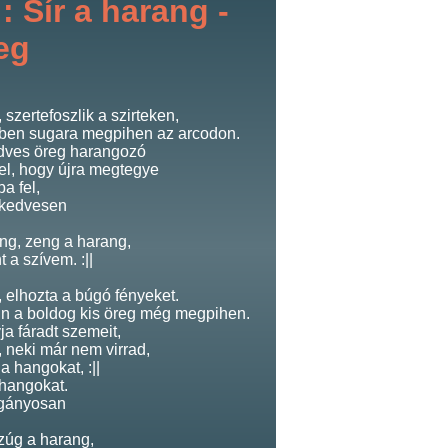
: Sír a harang -
eg
 szertefoszlik a szirteken,
ben sugara megpihen az arcodon.
edves öreg harangozó
el, hogy újra megtegye
ba fel,
 kedvesen
ang, zeng a harang,
 a szívem. :||
, elhozta a búgó fényeket.
n a boldog kis öreg még megpihen.
ja fáradt szemeit,
, neki már nem virrad,
a hangokat, :||
 hangokat.
gányosan
 zúg a harang,