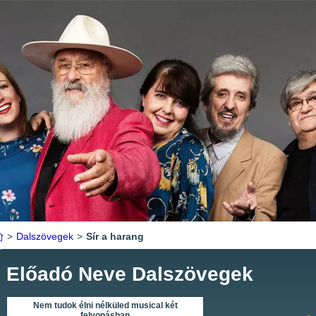
>
Dalszövegek
>
Sír a harang
Előadó Neve Dalszövegek
Nem tudok élni nélküled musical két
felvonásban