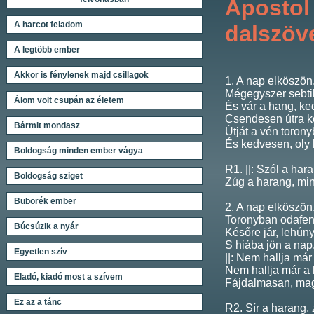
Apostol 
A harcot feladom
dalszöv
A legtöbb ember
Akkor is fénylenek majd csillagok
1. A nap elköszön,
Mégegyszer sebti
Álom volt csupán az életem
És vár a hang, k
Csendesen útra k
Bármit mondasz
Útját a vén torony
És kedvesen, oly
Boldogság minden ember vágya
R1. ||: Szól a har
Boldogság sziget
Zúg a harang, mint
Buborék ember
2. A nap elköszön
Toronyban odafen
Búcsúzik a nyár
Későre jár, lehúny
S hiába jön a nap
Egyetlen szív
||: Nem hallja már 
Nem hallja már a
Eladó, kiadó most a szívem
Fájdalmasan, ma
Ez az a tánc
R2. Sír a harang,